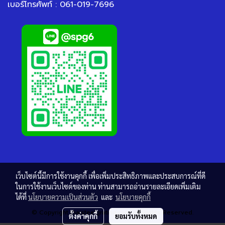
เบอร์โทรศัพท์ : 061-019-7696
เว็บไซต์นี้มีการใช้งานคุกกี้ เพื่อเพิ่มประสิทธิภาพและประสบการณ์ที่ดี
ในการใช้งานเว็บไซต์ของท่าน ท่านสามารถอ่านรายละเอียดเพิ่มเติม
ได้ที่
นโยบายความเป็นส่วนตัว
และ
นโยบายคุกกี้
© Copyright thaisteelgrating.com All Rights Reserved.
ตั้งค่าคุกกี้
ยอมรับทั้งหมด