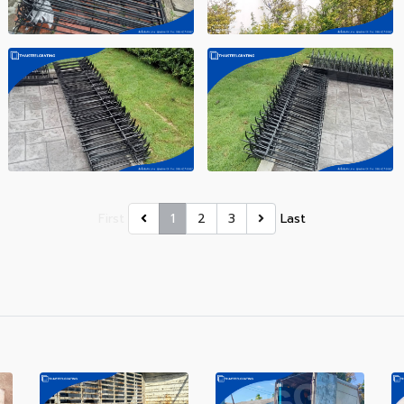
First
1
2
3
Last