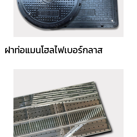
ฝาท่อแมนโฮลไฟเบอร์กลาส