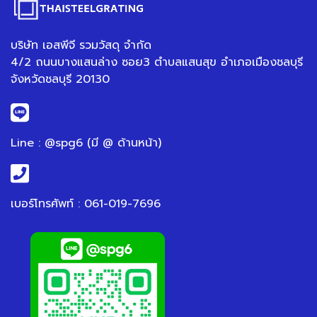
บริษัท เอสพีจี รวมวัสดุ จำกัด
4/2 ถนนบางแสนล่าง ซอย3 ตำบลแสนสุข อำเภอเมืองชลบุรี
จังหวัดชลบุรี 20130
Line : @spg6 (มี @ ด้านหน้า)
เบอร์โทรศัพท์ : 061-019-7696