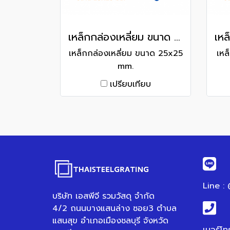
เหล็กกล่องเหลี่ยม ขนาด 25x25 mm.
เหล็กกล่องเหลี่ยม ขนาด 25x25
เหล
mm.
เปรียบเทียบ
Line :
บริษัท เอสพีจี รวมวัสดุ จำกัด
4/2 ถนนบางแสนล่าง ซอย3 ตำบล
แสนสุข อำเภอเมืองชลบุรี จังหวัด