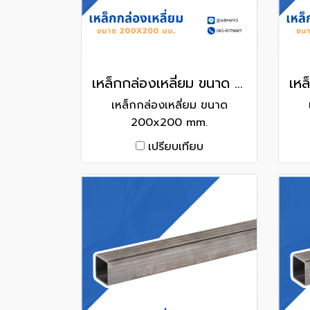
เหล็กกล่องเหลี่ยม ขนาด 200x200 mm.
เหล็กกล่องเหลี่ยม ขนาด
200x200 mm.
เปรียบเทียบ