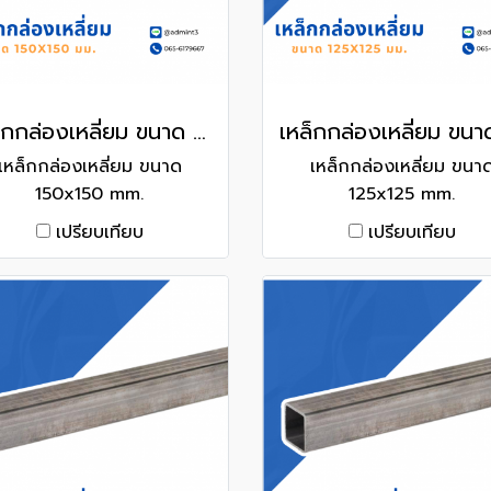
เหล็กกล่องเหลี่ยม ขนาด 150x150 mm.
เหล็กกล่องเหลี่ยม ขนาด
เหล็กกล่องเหลี่ยม ขนา
150x150 mm.
125x125 mm.
เปรียบเทียบ
เปรียบเทียบ