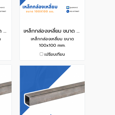
เหล็กกล่องเหลี่ยม ขนาด 125x125 mm.
เหล็กกล่องเหลี่ยม ขนาด 100x100 mm.
ด
เหล็กกล่องเหลี่ยม ขนาด
100x100 mm.
เปรียบเทียบ