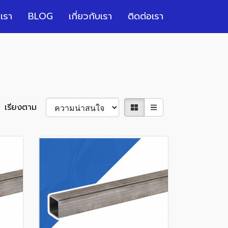
เรา
BLOG
เกี่ยวกับเรา
ติดต่อเรา
เรียงตาม