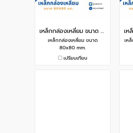
เหล็กกล่องเหลี่ยม ขนาด 80x80 mm.
เหล็กกล่องเหลี่ยม ขนาด
เหล
80x80 mm.
เปรียบเทียบ