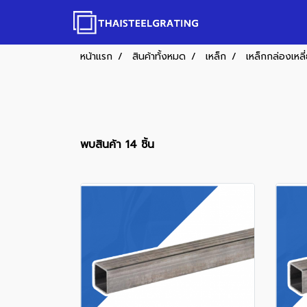
หน้าแรก
สินค้าทั้งหมด
เหล็ก
เหล็กกล่องเหลี
พบสินค้า 14 ชิ้น