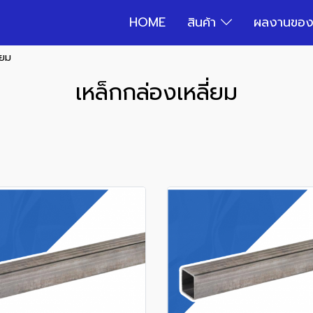
HOME
สินค้า
ผลงานของ
่ยม
เหล็กกล่องเหลี่ยม