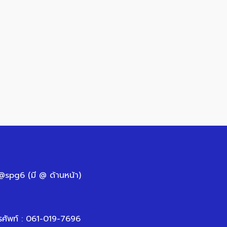
 @spg6 (มี @ ด้านหน้า)
รศัพท์ : 061-019-7696