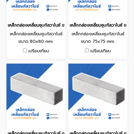
เหล็กกล่องเหลี่ยมชุบกัลวาไนซ์ ขนาด 80x80 mm.
เหล็กกล่องเหลี่ยมชุบกัลวาไนซ์ ขน
เหล็กกล่องเหลี่ยมชุบกัลวาไนซ์
เหล็กกล่องเหลี่ยมชุบกัลวาไนซ์
ขนาด 80x80 mm.
ขนาด 75x75 mm.
เปรียบเทียบ
เปรียบเทียบ
เหล็กกล่องเหลี่ยมชุบกัลวาไนซ์ ขนาด 65x65 mm.
เหล็กกล่องเหลี่ยมชุบกัลวาไนซ์ ข