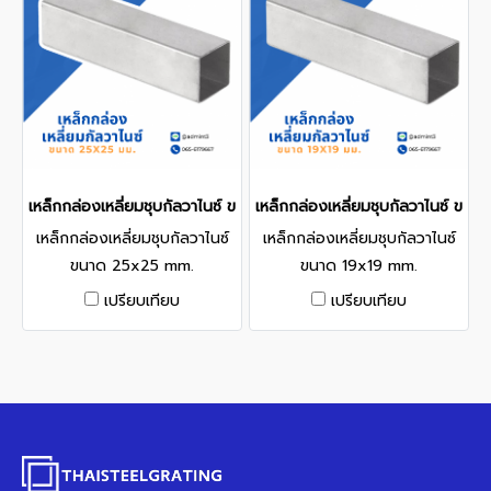
เหล็กกล่องเหลี่ยมชุบกัลวาไนซ์ ขนาด 25x25 mm.
เหล็กกล่องเหลี่ยมชุบกัลวาไนซ์ ขน
เหล็กกล่องเหลี่ยมชุบกัลวาไนซ์
เหล็กกล่องเหลี่ยมชุบกัลวาไนซ์
ขนาด 25x25 mm.
ขนาด 19x19 mm.
เปรียบเทียบ
เปรียบเทียบ