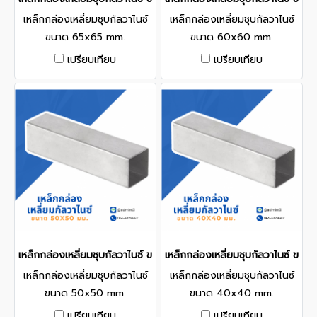
เหล็กกล่องเหลี่ยมชุบกัลวาไนซ์
เหล็กกล่องเหลี่ยมชุบกัลวาไนซ์
ขนาด 65x65 mm.
ขนาด 60x60 mm.
เปรียบเทียบ
เปรียบเทียบ
เหล็กกล่องเหลี่ยมชุบกัลวาไนซ์ ขนาด 50x50 mm.
เหล็กกล่องเหลี่ยมชุบกัลวาไนซ์ ข
เหล็กกล่องเหลี่ยมชุบกัลวาไนซ์
เหล็กกล่องเหลี่ยมชุบกัลวาไนซ์
ขนาด 50x50 mm.
ขนาด 40x40 mm.
เปรียบเทียบ
เปรียบเทียบ