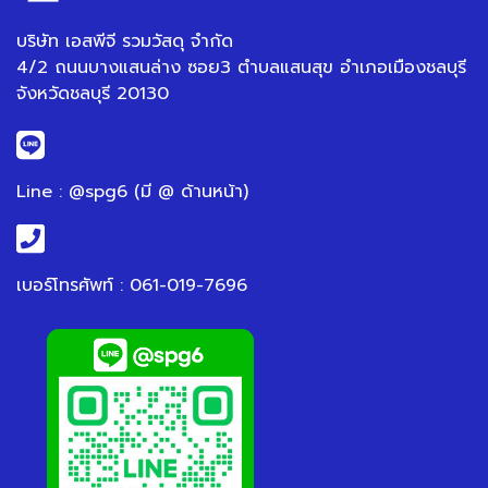
บริษัท เอสพีจี รวมวัสดุ จำกัด
4/2 ถนนบางแสนล่าง ซอย3 ตำบลแสนสุข อำเภอเมืองชลบุรี
จังหวัดชลบุรี 20130
Line : @spg6 (มี @ ด้านหน้า)
เบอร์โทรศัพท์ : 061-019-7696