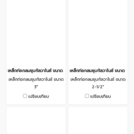
เหล็กท่อกลมชุบกัลวาไนซ์ ขนาด 3"
เหล็กท่อกลมชุบกัลวาไนซ์ ขนาด 2-1
เหล็กท่อกลมชุบกัลวาไนซ์ ขนาด
เหล็กท่อกลมชุบกัลวาไนซ์ ขนาด
3"
2-1/2"
เปรียบเทียบ
เปรียบเทียบ