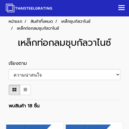
หน้าแรก
สินค้าทั้งหมด
เหล็กชุบกัลวาไนซ์
เหล็กท่อกลมชุบกัลวาไนซ์
เหล็กท่อกลมชุบกัลวาไนซ์
เรียงตาม
พบสินค้า 18 ชิ้น