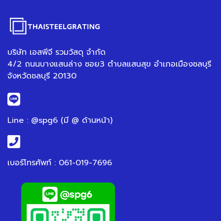
สมีรูปร่างที่หลากหลาย เช่น กลม
สี่เหลี่ยม
บริษัท เอสพีจี รวมวัสดุ จำกัด
4/2 ถนนบางแสนล่าง ซอย3 ตำบลแสนสุข อำเภอเมืองชลบุรี
จังหวัดชลบุรี 20130
Line : @spg6 (มี @ ด้านหน้า)
เบอร์โทรศัพท์ : 061-019-7696