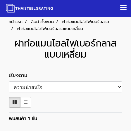
หน้าแรก
สินค้าทั้งหมด
ฝาท่อแมนโฮลไฟเบอร์กลาส
ฝาท่อแมนโฮลไฟเบอร์กลาสแบบเหลี่ยม
ฝาท่อแมนโฮลไฟเบอร์กลาส
แบบเหลี่ยม
เรียงตาม
พบสินค้า 1 ชิ้น