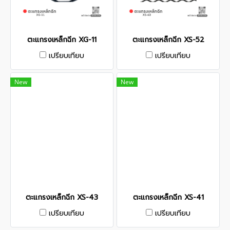
ตะแกรงเหล็กฉีก XG-11
ตะแกรงเหล็กฉีก XS-52
เปรียบเทียบ
เปรียบเทียบ
New
New
ตะแกรงเหล็กฉีก XS-43
ตะแกรงเหล็กฉีก XS-41
เปรียบเทียบ
เปรียบเทียบ