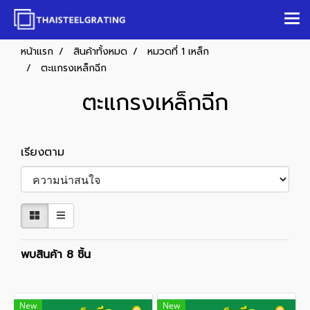
หน้าแรก
สินค้าทั้งหมด
หมวดที่ 1 เหล็ก
ตะแกรงเหล็กฉีก
ตะแกรงเหล็กฉีก
เรียงตาม
พบสินค้า 8 ชิ้น
New
New