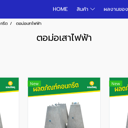
HOME
สินค้า
ผลงานของ
นกรีต
ตอม่อเสาไฟฟ้า
ตอม่อเสาไฟฟ้า
New
New