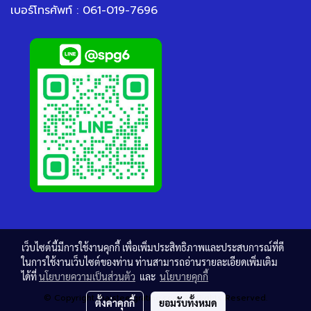
เบอร์โทรศัพท์ : 061-019-7696
เว็บไซต์นี้มีการใช้งานคุกกี้ เพื่อเพิ่มประสิทธิภาพและประสบการณ์ที่ดี
ในการใช้งานเว็บไซต์ของท่าน ท่านสามารถอ่านรายละเอียดเพิ่มเติม
ได้ที่
นโยบายความเป็นส่วนตัว
และ
นโยบายคุกกี้
© Copyright thaisteelgrating.com All Rights Reserved.
ตั้งค่าคุกกี้
ยอมรับทั้งหมด