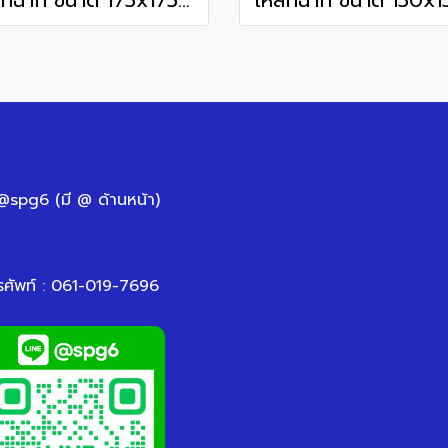
เหล็กฉาก ขนาด 175x175 mm.
 @spg6 (มี @ ด้านหน้า)
รศัพท์ : 061-019-7696