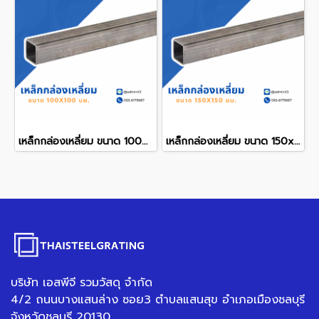
เหล็กกล่องเหลี่ยม ขนาด 100x100 mm.
เหล็กกล่องเหลี่ยม ขนาด 150x150 mm.
บริษัท เอสพีจี รวมวัสดุ จำกัด
4/2 ถนนบางแสนล่าง ซอย3 ตำบลแสนสุข อำเภอเมืองชลบุรี
จังหวัดชลบุรี 20130