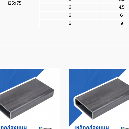
125x75
6
4.5
6
6
6
9