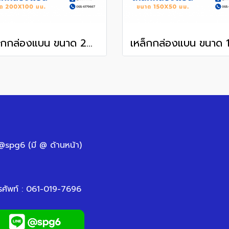
เหล็กกล่องแบน ขนาด 200x100 mm.
 @spg6 (มี @ ด้านหน้า)
รศัพท์ : 061-019-7696