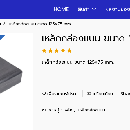
HOME
สินค้า
ผลงานของ
น
เหล็กกล่องแบน ขนาด 125x75 mm.
เหล็กกล่องแบน ขนาด
เหล็กกล่องแบน ขนาด 125x75 mm.
Sha
เพิ่มรายการโปรด
เปรียบเทียบ
หมวดหมู่ :
,
เหล็ก
เหล็กกล่องแบน