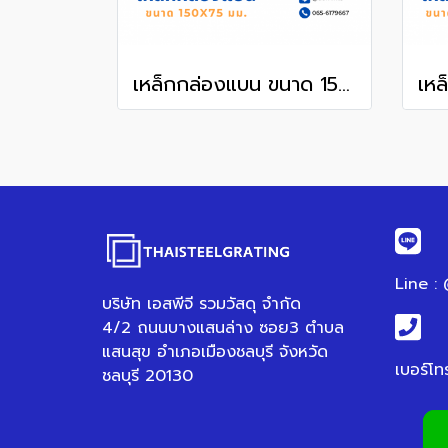
เหล็กกล่องแบน ขนาด 150x75 mm.
Line :
บริษัท เอสพีจี รวมวัสดุ จำกัด
4/2 ถนนบางแสนล่าง ซอย3 ตำบล
แสนสุข อำเภอเมืองชลบุรี จังหวัด
เบอร์โท
ชลบุรี 20130