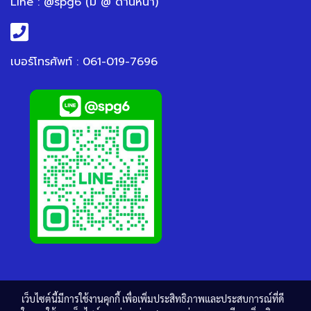
Line : @spg6 (มี @ ด้านหน้า)
เบอร์โทรศัพท์ : 061-019-7696
เว็บไซต์นี้มีการใช้งานคุกกี้ เพื่อเพิ่มประสิทธิภาพและประสบการณ์ที่ดี