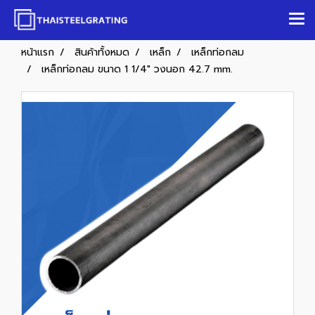
หน้าแรก
สินค้าทั้งหมด
เหล็ก
เหล็กท่อกลม
เหล็กท่อกลม ขนาด 1 1/4" วงนอก 42.7 mm.