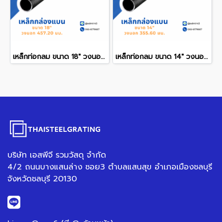
เหล็กท่อกลม ขนาด 18" วงนอก 457.2 mm.
เหล็กท่อกลม ขนาด 14" วงนอก 355.6 mm.
บริษัท เอสพีจี รวมวัสดุ จำกัด
4/2 ถนนบางแสนล่าง ซอย3 ตำบลแสนสุข อำเภอเมืองชลบุรี
จังหวัดชลบุรี 20130