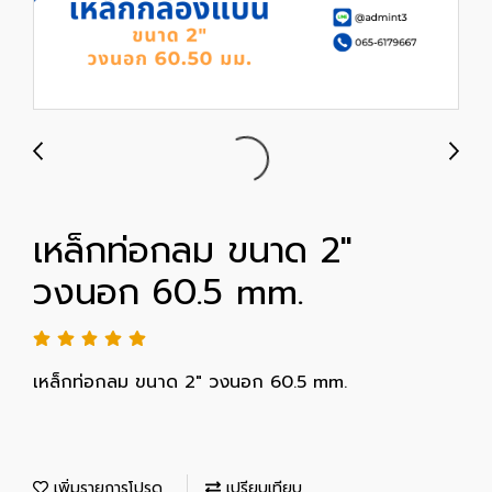
เหล็กท่อกลม ขนาด 2"
วงนอก 60.5 mm.
เหล็กท่อกลม ขนาด 2" วงนอก 60.5 mm.
เพิ่มรายการโปรด
เปรียบเทียบ