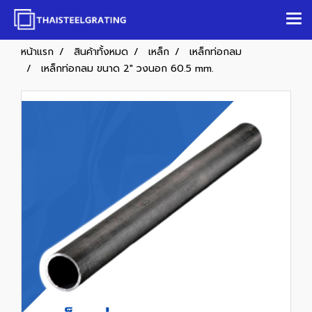
หน้าแรก
สินค้าทั้งหมด
เหล็ก
เหล็กท่อกลม
เหล็กท่อกลม ขนาด 2" วงนอก 60.5 mm.