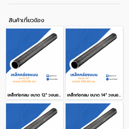
สินค้าเกี่ยวข้อง
เหล็กท่อกลม ขนาด 12" วงนอก 323.9 mm.
เหล็กท่อกลม ขนาด 14" วงนอก 355.6 mm.