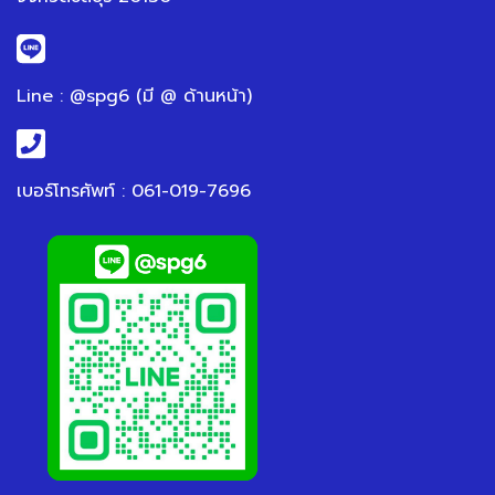
Line : @spg6 (มี @ ด้านหน้า)
เบอร์โทรศัพท์ : 061-019-7696