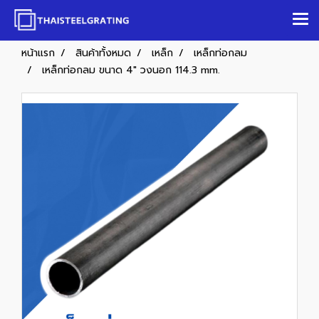
หน้าแรก
สินค้าทั้งหมด
เหล็ก
เหล็กท่อกลม
เหล็กท่อกลม ขนาด 4" วงนอก 114.3 mm.