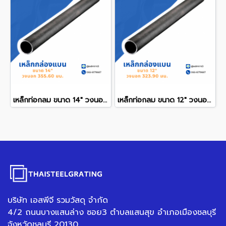
เหล็กท่อกลม ขนาด 14" วงนอก 355.6 mm.
เหล็กท่อกลม ขนาด 12" วงนอก 323.9 mm.
บริษัท เอสพีจี รวมวัสดุ จำกัด
4/2 ถนนบางแสนล่าง ซอย3 ตำบลแสนสุข อำเภอเมืองชลบุรี
จังหวัดชลบุรี 20130