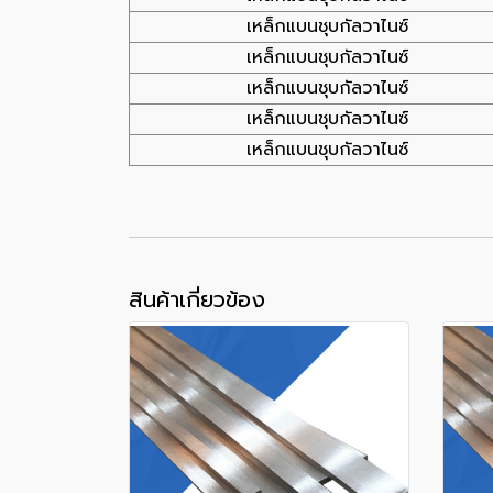
เหล็กแบนชุบกัลวาไนซ์
เหล็กแบนชุบกัลวาไนซ์
เหล็กแบนชุบกัลวาไนซ์
เหล็กแบนชุบกัลวาไนซ์
เหล็กแบนชุบกัลวาไนซ์
สินค้าเกี่ยวข้อง