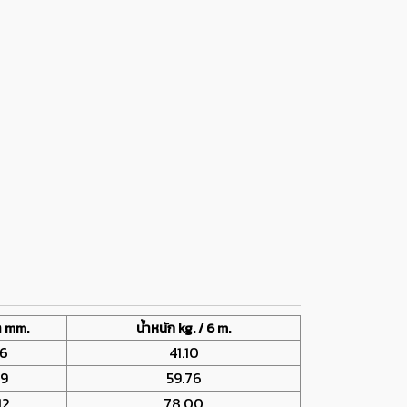
า mm.
น้ำหนัก kg. / 6 m.
6
41.10
9
59.76
12
78.00