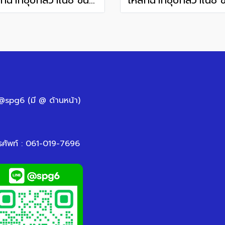
เหล็กฉากชุบกัลวาไนซ์ ขนาด 150x150 mm.
 @spg6 (มี @ ด้านหน้า)
รศัพท์ : 061-019-7696