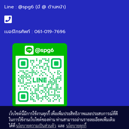
Line : @spg6 (มี @ ด้านหน้า)
เบอร์โทรศัพท์ : 061-019-7696
เว็บไซต์นี้มีการใช้งานคุกกี้ เพื่อเพิ่มประสิทธิภาพและประสบการณ์ที่ดี
ในการใช้งานเว็บไซต์ของท่าน ท่านสามารถอ่านรายละเอียดเพิ่มเติม
ได้ที่
นโยบายความเป็นส่วนตัว
และ
นโยบายคุกกี้