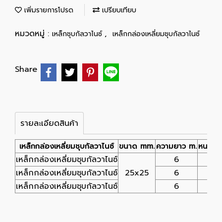
เพิ่มรายการโปรด
เปรียบเทียบ
หมวดหมู่ :
,
เหล็กชุบกัลวาไนซ์
เหล็กกล่องเหลี่ยมชุบกัลวาไนซ์
Share
รายละเอียดสินค้า
เหล็กกล่องเหลี่ยมชุบกัลวาไนซ์
ขนาด mm.
ความยาว m.
หนา m
เหล็กกล่องเหลี่ยมชุบกัลวาไนซ์
6
1.6
เหล็กกล่องเหลี่ยมชุบกัลวาไนซ์
25x25
6
2.3
เหล็กกล่องเหลี่ยมชุบกัลวาไนซ์
6
3.2