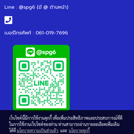
Line : @spg6 (มี @ ด้านหน้า)
เบอร์โทรศัพท์ : 061-019-7696
เว็บไซต์นี้มีการใช้งานคุกกี้ เพื่อเพิ่มประสิทธิภาพและประสบการณ์ที่ดี
ในการใช้งานเว็บไซต์ของท่าน ท่านสามารถอ่านรายละเอียดเพิ่มเติม
ได้ที่
นโยบายความเป็นส่วนตัว
และ
นโยบายคุกกี้