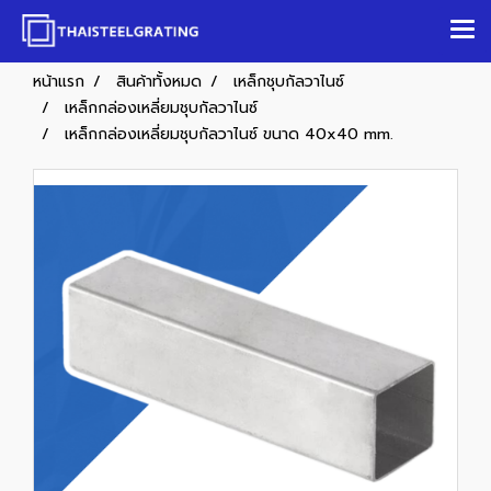
หน้าแรก
สินค้าทั้งหมด
เหล็กชุบกัลวาไนซ์
เหล็กกล่องเหลี่ยมชุบกัลวาไนซ์
เหล็กกล่องเหลี่ยมชุบกัลวาไนซ์ ขนาด 40x40 mm.