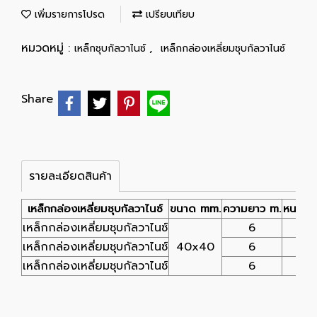
เพิ่มรายการโปรด
เปรียบเทียบ
หมวดหมู่ :
,
เหล็กชุบกัลวาไนซ์
เหล็กกล่องเหลี่ยมชุบกัลวาไนซ์
Share
รายละเอียดสินค้า
เหล็กกล่องเหลี่ยมชุบกัลวาไนซ์
ขนาด mm.
ความยาว m.
หนา m
เหล็กกล่องเหลี่ยมชุบกัลวาไนซ์
6
1.6
เหล็กกล่องเหลี่ยมชุบกัลวาไนซ์
40x40
6
2.3
เหล็กกล่องเหลี่ยมชุบกัลวาไนซ์
6
3.2