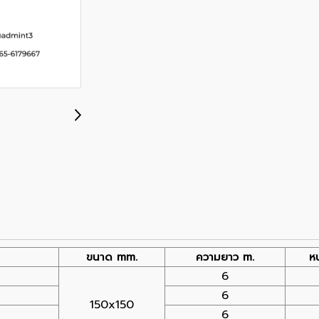
ขนาด mm.
ความยาว m.
ห
6
6
150x150
6