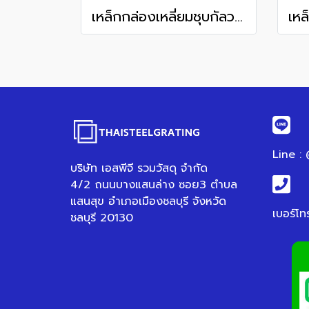
เหล็กกล่องเหลี่ยมชุบกัลวาไนซ์ ขนาด 125x125 mm.
Line :
บริษัท เอสพีจี รวมวัสดุ จำกัด
4/2 ถนนบางแสนล่าง ซอย3 ตำบล
แสนสุข อำเภอเมืองชลบุรี จังหวัด
เบอร์โท
ชลบุรี 20130