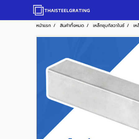
หน้าแรก
สินค้าทั้งหมด
เหล็กชุบกัลวาไนซ์
เห