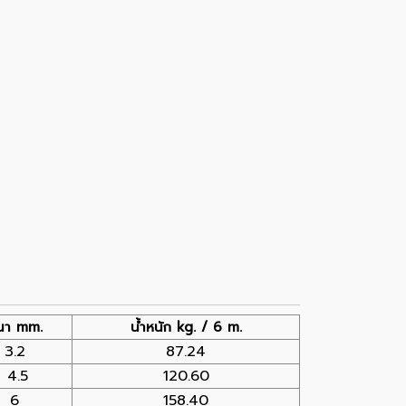
นา mm.
น้ำหนัก kg. / 6 m.
3.2
87.24
4.5
120.60
6
158.40