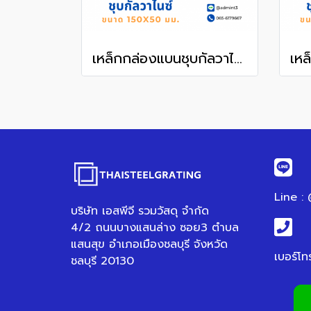
เหล็กกล่องแบนชุบกัลวาไนซ์ ขนาด 150x50 mm.
Line :
บริษัท เอสพีจี รวมวัสดุ จำกัด
4/2 ถนนบางแสนล่าง ซอย3 ตำบล
แสนสุข อำเภอเมืองชลบุรี จังหวัด
เบอร์โท
ชลบุรี 20130