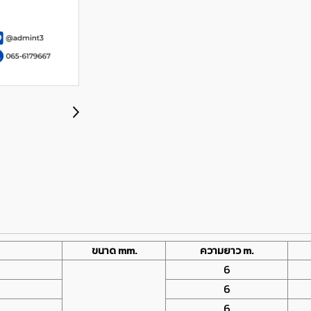
ขนาด mm.
ความยาว m.
6
6
6