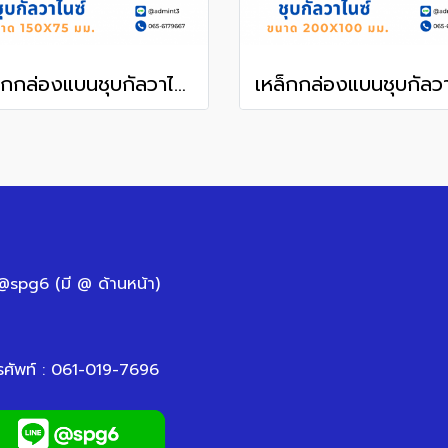
เหล็กกล่องแบนชุบกัลวาไนซ์ ขนาด 150x75 mm.
 @spg6 (มี @ ด้านหน้า)
รศัพท์ : 061-019-7696