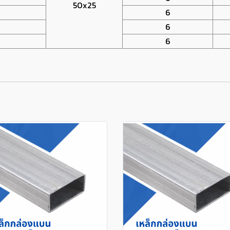
50x25
6
6
6