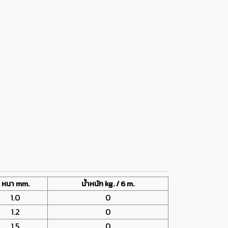
หนา mm.
น้ำหนัก kg. / 6 m.
1.0
0
1.2
0
1.5
0