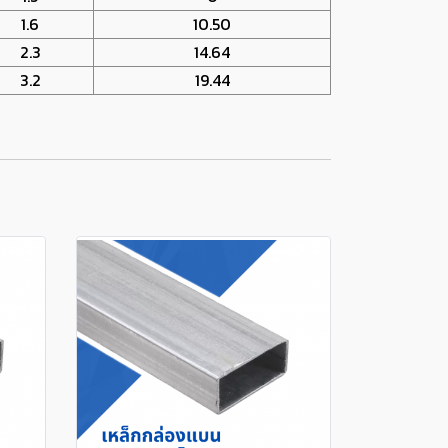
1.6
10.50
2.3
14.64
3.2
19.44