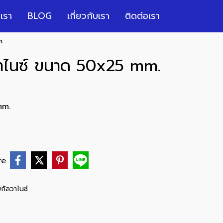
เรา
BLOG
เกี่ยวกับเรา
ติดต่อเรา
m.
วาไนซ์ ขนาด 50x25 mm.
mm.
re
กัลวาไนซ์