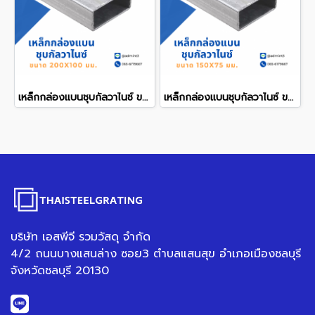
เหล็กกล่องแบนชุบกัลวาไนซ์ ขนาด 200x100 mm.
เหล็กกล่องแบนชุบกัลวาไนซ์ ขนาด 150x75 mm.
บริษัท เอสพีจี รวมวัสดุ จำกัด
4/2 ถนนบางแสนล่าง ซอย3 ตำบลแสนสุข อำเภอเมืองชลบุรี
จังหวัดชลบุรี 20130