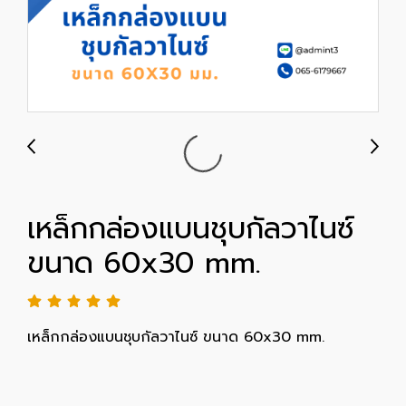
เหล็กกล่องแบนชุบกัลวาไนซ์
ขนาด 60x30 mm.
เหล็กกล่องแบนชุบกัลวาไนซ์ ขนาด 60x30 mm.