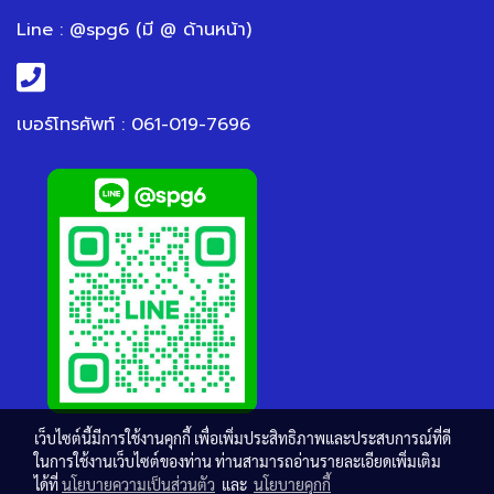
Line : @spg6 (มี @ ด้านหน้า)
เบอร์โทรศัพท์ : 061-019-7696
เว็บไซต์นี้มีการใช้งานคุกกี้ เพื่อเพิ่มประสิทธิภาพและประสบการณ์ที่ดี
ในการใช้งานเว็บไซต์ของท่าน ท่านสามารถอ่านรายละเอียดเพิ่มเติม
ได้ที่
นโยบายความเป็นส่วนตัว
และ
นโยบายคุกกี้