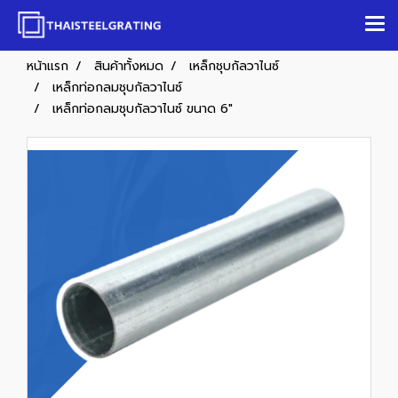
หน้าแรก
สินค้าทั้งหมด
เหล็กชุบกัลวาไนซ์
เหล็กท่อกลมชุบกัลวาไนซ์
เหล็กท่อกลมชุบกัลวาไนซ์ ขนาด 6"