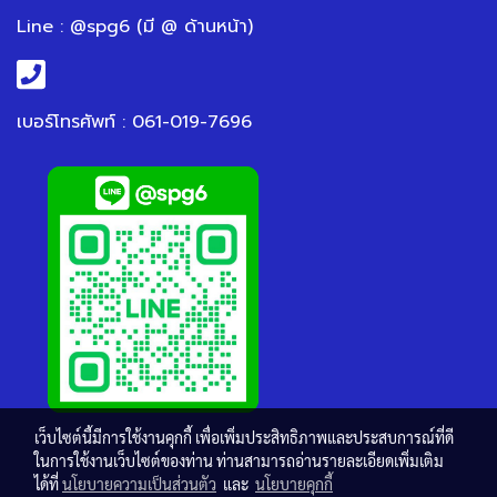
Line : @spg6 (มี @ ด้านหน้า)
เบอร์โทรศัพท์ : 061-019-7696
เว็บไซต์นี้มีการใช้งานคุกกี้ เพื่อเพิ่มประสิทธิภาพและประสบการณ์ที่ดี
ในการใช้งานเว็บไซต์ของท่าน ท่านสามารถอ่านรายละเอียดเพิ่มเติม
ได้ที่
นโยบายความเป็นส่วนตัว
และ
นโยบายคุกกี้