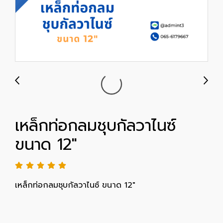
เหล็กท่อกลมชุบกัลวาไนซ์
ขนาด 12"
เหล็กท่อกลมชุบกัลวาไนซ์ ขนาด 12"