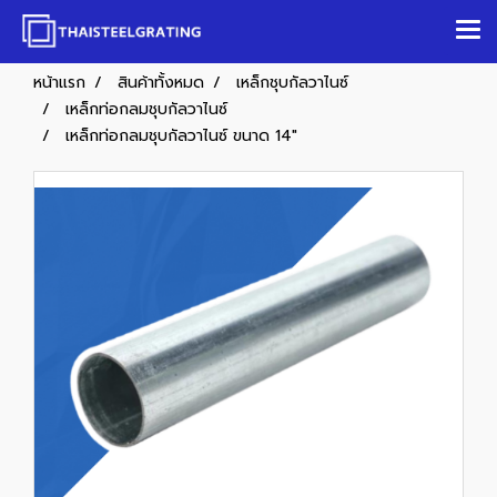
หน้าแรก
สินค้าทั้งหมด
เหล็กชุบกัลวาไนซ์
เหล็กท่อกลมชุบกัลวาไนซ์
เหล็กท่อกลมชุบกัลวาไนซ์ ขนาด 14"