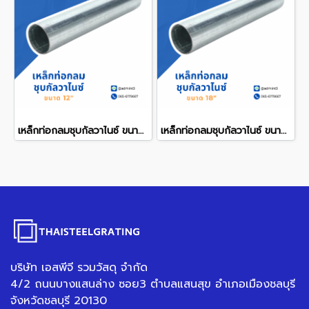
เหล็กท่อกลมชุบกัลวาไนซ์ ขนาด 12"
เหล็กท่อกลมชุบกัลวาไนซ์ ขนาด 18"
บริษัท เอสพีจี รวมวัสดุ จำกัด
4/2 ถนนบางแสนล่าง ซอย3 ตำบลแสนสุข อำเภอเมืองชลบุรี
จังหวัดชลบุรี 20130