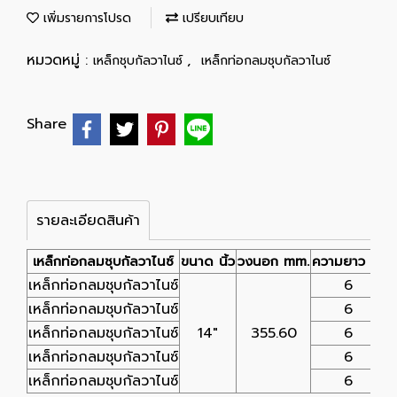
เพิ่มรายการโปรด
เปรียบเทียบ
หมวดหมู่ :
,
เหล็กชุบกัลวาไนซ์
เหล็กท่อกลมชุบกัลวาไนซ์
Share
รายละเอียดสินค้า
เหล็กท่อกลมชุบกัลวาไนซ์
ขนาด นิ้ว
วงนอก mm.
ความยาว m.
ห
เหล็กท่อกลมชุบกัลวาไนซ์
6
เหล็กท่อกลมชุบกัลวาไนซ์
6
เหล็กท่อกลมชุบกัลวาไนซ์
14"
355.60
6
เหล็กท่อกลมชุบกัลวาไนซ์
6
เหล็กท่อกลมชุบกัลวาไนซ์
6