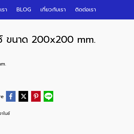
เรา
BLOG
เกี่ยวกับเรา
ติดต่อเรา
ไนซ์ ขนาด 200x200 mm.
mm.
re
วาไนซ์