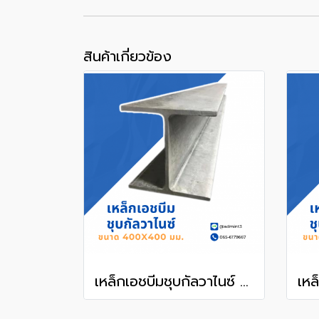
สินค้าเกี่ยวข้อง
เหล็กเอชบีมชุบกัลวาไนซ์ ขนาด 400x400 mm.