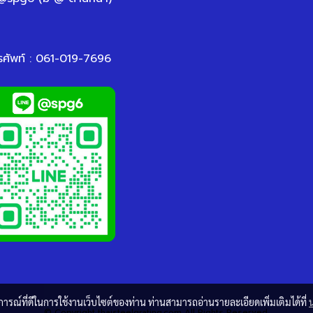
รศัพท์ : 061-019-7696
บการณ์ที่ดีในการใช้งานเว็บไซต์ของท่าน ท่านสามารถอ่านรายละเอียดเพิ่มเติมได้ที่
© Copyright thaisteelgrating.com All Rights Reserved.