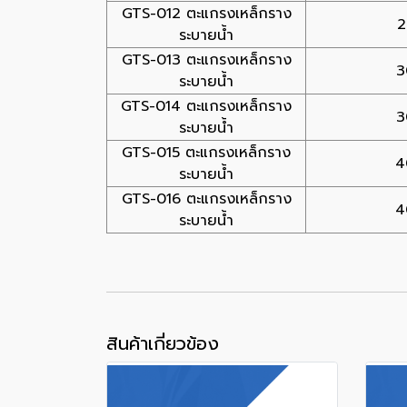
GTS-012 ตะแกรงเหล็กราง
2
ระบายน้ำ
GTS-013 ตะแกรงเหล็กราง
3
ระบายน้ำ
GTS-014 ตะแกรงเหล็กราง
3
ระบายน้ำ
GTS-015 ตะแกรงเหล็กราง
4
ระบายน้ำ
GTS-016 ตะแกรงเหล็กราง
4
ระบายน้ำ
สินค้าเกี่ยวข้อง