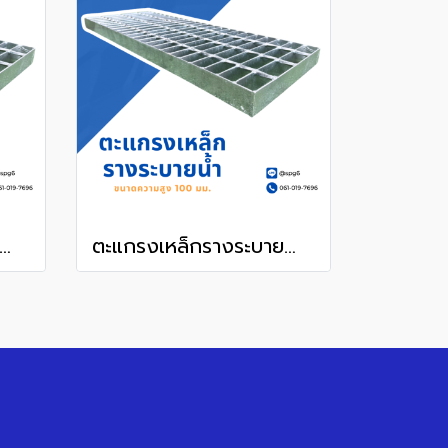
รงเหล็กรางระบายน้ำ รุ่น ความสูงบ่า 50 มิลลิเมตร
ตะแกรงเหล็กรางระบายน้ำ รุ่น ความสูงบ่า 100 มิลลิเมตร