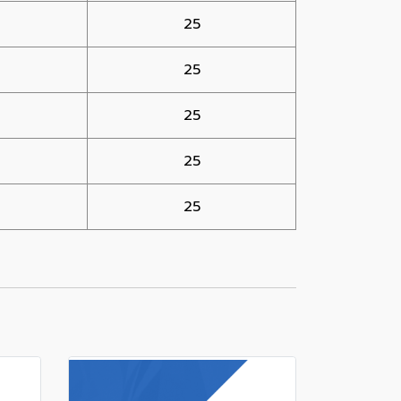
25
25
25
25
25