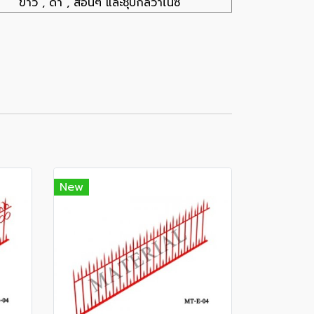
ขาว , ดำ , สีอื่นๆ และชุบกัลวาไนซ์
New