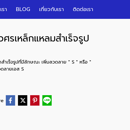
เรา
BLOG
เกี่ยวกับเรา
ติดต่อเรา
วศรเหล็กแหลมสำเร็จรูป
สำเร็จรูปที่มีลักษณะ เพิ่มลวดลาย " S " หรือ "
ลวดลายเอส S
re