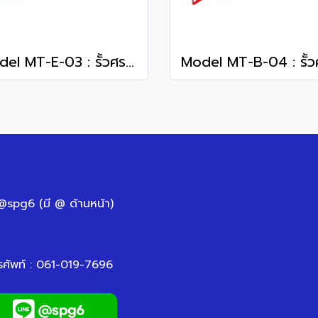
Model MT-E-03 : รั้วศรเหล็กสำเร็จรูป
 @spg6 (มี @ ด้านหน้า)
รศัพท์ : 061-019-7696