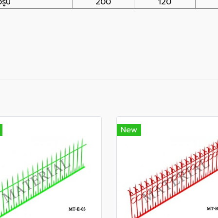
รูป
200
120
New