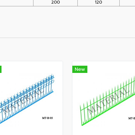
200
120
New