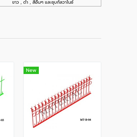
ขาว , ดำ , สีอื่นๆ และชุบกัลวาไนซ์
New