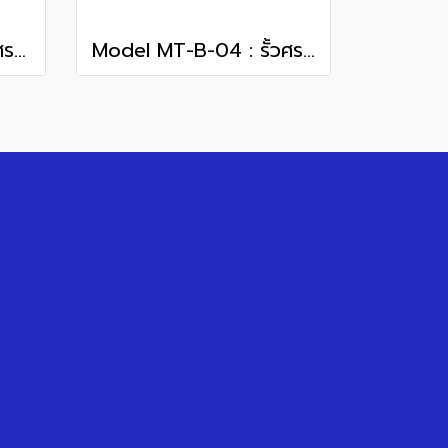
Model MT-E-03 : รั้วศรเหล็กสำเร็จรูป
Model MT-B-04 : รั้วศรเหล็กแหลม