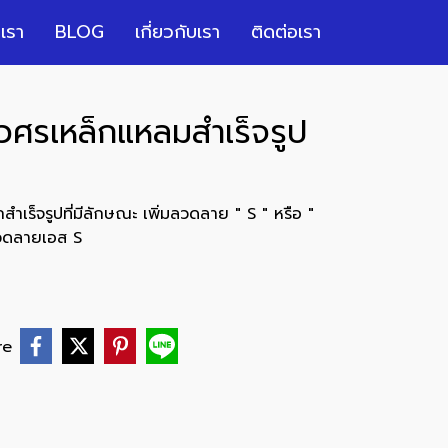
เรา
BLOG
เกี่ยวกับเรา
ติดต่อเรา
วศรเหล็กแหลมสำเร็จรูป
สำเร็จรูปที่มีลักษณะ เพิ่มลวดลาย " S " หรือ "
ลวดลายเอส S
re