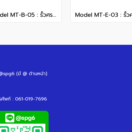
Model MT-B-05 : รั้วศรเหล็กแหลม
 @spg6 (มี @ ด้านหน้า)
รศัพท์ : 061-019-7696