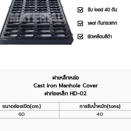
ฝาเหล็กหล่อ
Cast Iron Manhole Cover
ฝาท่อเหล็ก HD-02
ขนาดช่องเปิด(cm.)
การรับน้ำหนัก(tons)
60
40