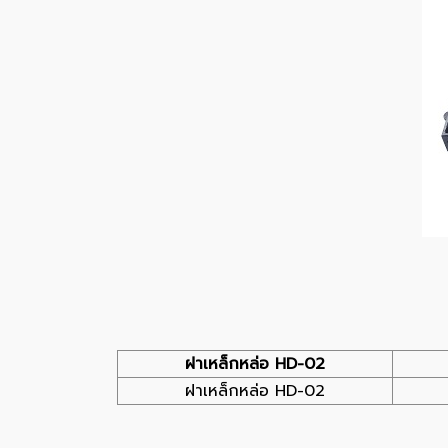
ฝาเหล็กหล่อ HD-02
ฝาเหล็กหล่อ HD-02