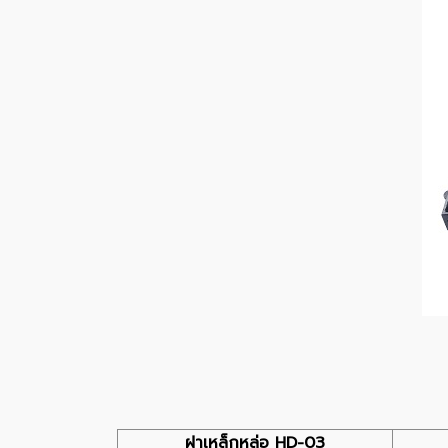
ฝาเหล็กหล่อ HD-03