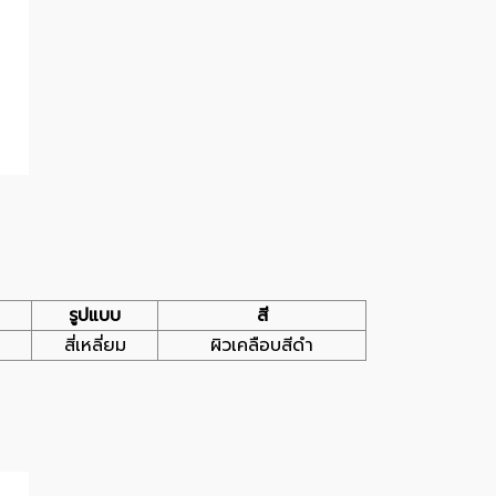
รูปแบบ
สี
สี่เหลี่ยม
ผิวเคลือบสีดำ