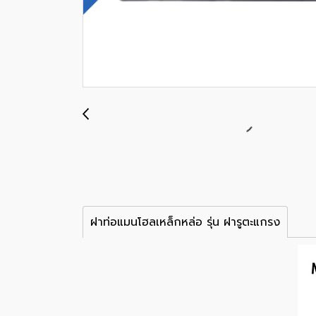
ฝาท่อแมนโฮลเหล็กหล่อ รุ่น ฝารูตะแกรง