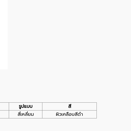
รูปแบบ
สี
สี่เหลี่ยม
ผิวเคลือบสีดำ