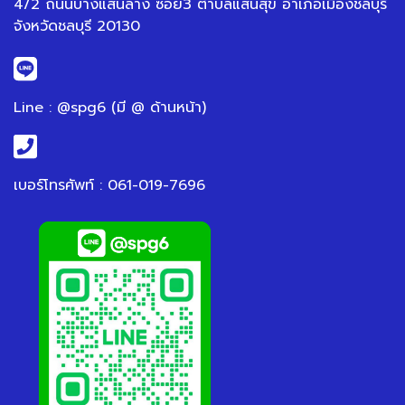
4/2 ถนนบางแสนล่าง ซอย3 ตำบลแสนสุข อำเภอเมืองชลบุรี
จังหวัดชลบุรี 20130
Line : @spg6 (มี @ ด้านหน้า)
เบอร์โทรศัพท์ : 061-019-7696