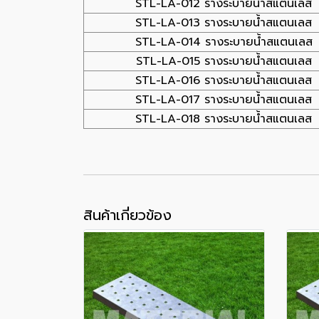
STL-LA-012 รางระบายน้ำสแตนเลส
STL-LA-013 รางระบายน้ำสแตนเลส
STL-LA-014 รางระบายน้ำสแตนเลส
STL-LA-015 รางระบายน้ำสแตนเลส
STL-LA-016 รางระบายน้ำสแตนเลส
STL-LA-017 รางระบายน้ำสแตนเลส
STL-LA-018 รางระบายน้ำสแตนเลส
สินค้าเกี่ยวข้อง