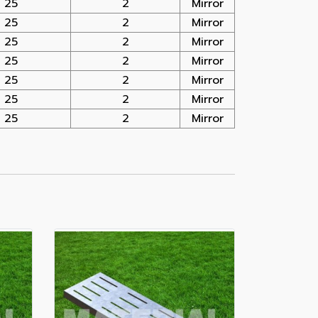
25
2
Mirror
25
2
Mirror
25
2
Mirror
25
2
Mirror
25
2
Mirror
25
2
Mirror
25
2
Mirror