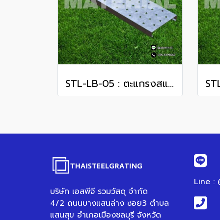
STL-LB-05 : ตะแกรงสแตนเลส
Line :
บริษัท เอสพีจี รวมวัสดุ จำกัด
4/2 ถนนบางแสนล่าง ซอย3 ตำบล
แสนสุข อำเภอเมืองชลบุรี จังหวัด