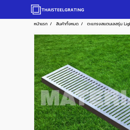
หน้าแรก
สินค้าทั้งหมด
ตะแกรงสแตนเลสรุ่น Lig