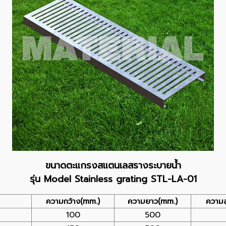
ขนาดตะแกรงสแตนเลสรางระบายน้ำ
รุ่น Model Stainless grating STL-LA-01
ความกว้าง(mm.)
ความยาว(mm.)
ความส
100
500