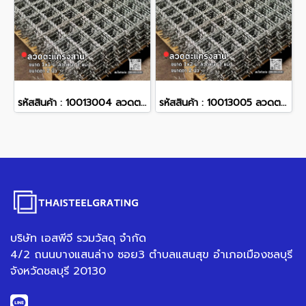
รหัสสินค้า : 10013004 ลวดตะแกรงสาน ขนาด 1x1 ม. ลวดหนา 3 มม. ขนาดตา 2 นิ้ว
รหัสสินค้า : 10013005 ลวดตะแกรงสาน ขนาด 1x2 ม. ลวดหนา 3 มม. ขนาดตา 2 นิ้ว
บริษัท เอสพีจี รวมวัสดุ จำกัด
4/2 ถนนบางแสนล่าง ซอย3 ตำบลแสนสุข อำเภอเมืองชลบุรี
จังหวัดชลบุรี 20130