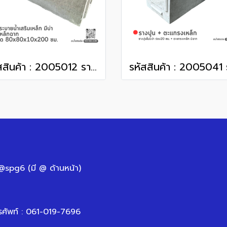
รหัสสินค้า : 2005012 รางระบายน้ำเสริมเหล็ก มีบ่า ติดเหล็กฉาก ขนาด 80x80x10x200 ซม.
 @spg6 (มี @ ด้านหน้า)
รศัพท์ : 061-019-7696