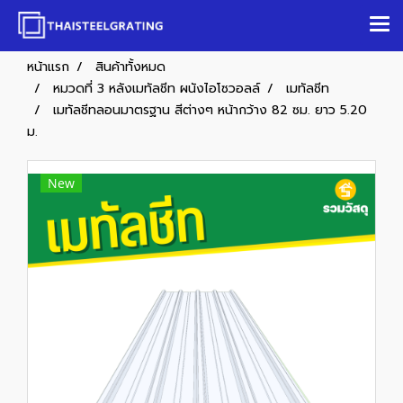
หน้าแรก
สินค้าทั้งหมด
หมวดที่ 3 หลังเมทัลชีท ผนังไอโซวอลล์
เมทัลชีท
เมทัลชีทลอนมาตรฐาน สีต่างๆ หน้ากว้าง 82 ซม. ยาว 5.20
ม.
New