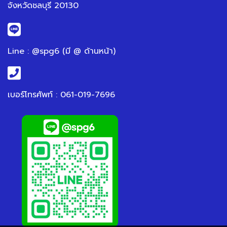
จังหวัดชลบุรี 20130
Line : @spg6 (มี @ ด้านหน้า)
เบอร์โทรศัพท์ : 061-019-7696