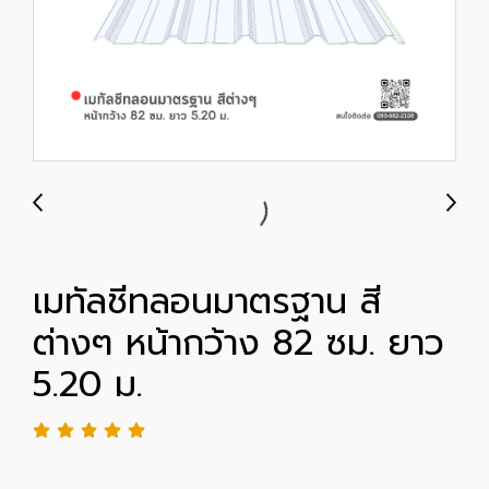
เมทัลชีทลอนมาตรฐาน สี
ต่างๆ หน้ากว้าง 82 ซม. ยาว
5.20 ม.