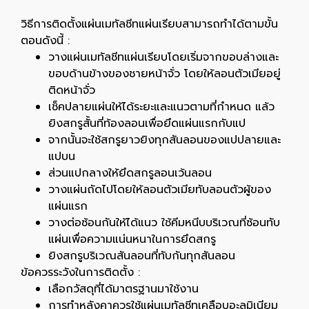
วิธีการติดตั้งแผ่นเมทัลชีทแผ่นเรียบสามารถทำได้ตามขั้น
ตอนดังนี้ :
วางแผ่นเมทัลชีทแผ่นเรียบโดยเริ่มจากขอบล่างและ
ขอบด้านข้างของชายหน้าจั่ว โดยให้ลอนตัวเมียอยู่
ติดหน้าจั่ว
เช็คปลายแผ่นให้ได้ระยะและแนวตามที่กำหนด แล้ว
ยิงสกรูสั้นที่ท้องลอนเพื่อยึดแผ่นแรกกับแป
จากนั้นจะใช้สกรูยาวยิงทุกสันลอนของแปปลายและ
แปบน
ส่วนแปกลางให้ยึดสกรูลอนเว้นลอน
วางแผ่นถัดไปโดยให้ลอนตัวเมียทับลอนตัวผู้ของ
แผ่นแรก
วางต่อซ้อนกันให้ได้แนว ใช้คีมหนีบบริเวณที่ซ้อนทับ
แผ่นเพื่อความแน่นหนาในการยึดสกรู
ยิงสกรูบริเวณสันลอนที่ทับกันทุกสันลอน
ข้อควรระวังในการติดตั้ง :
เลือกวัสดุที่ได้มาตรฐานมาใช้งาน
การทำหลังคาควรใช้แผ่นเมทัลชีทเคลือบอะลูมิเนียม