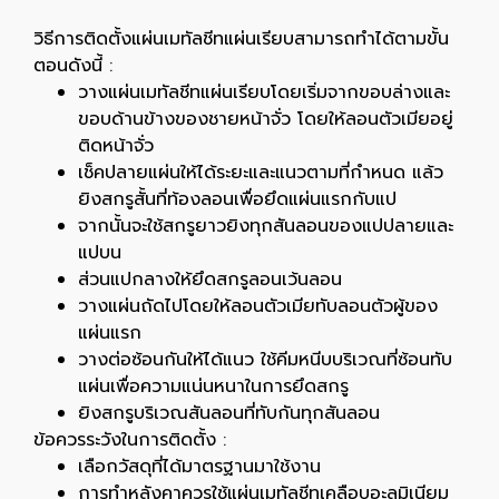
วิธีการติดตั้งแผ่นเมทัลชีทแผ่นเรียบสามารถทำได้ตามขั้น
ตอนดังนี้ :
วางแผ่นเมทัลชีทแผ่นเรียบโดยเริ่มจากขอบล่างและ
ขอบด้านข้างของชายหน้าจั่ว โดยให้ลอนตัวเมียอยู่
ติดหน้าจั่ว
เช็คปลายแผ่นให้ได้ระยะและแนวตามที่กำหนด แล้ว
ยิงสกรูสั้นที่ท้องลอนเพื่อยึดแผ่นแรกกับแป
จากนั้นจะใช้สกรูยาวยิงทุกสันลอนของแปปลายและ
แปบน
ส่วนแปกลางให้ยึดสกรูลอนเว้นลอน
วางแผ่นถัดไปโดยให้ลอนตัวเมียทับลอนตัวผู้ของ
แผ่นแรก
วางต่อซ้อนกันให้ได้แนว ใช้คีมหนีบบริเวณที่ซ้อนทับ
แผ่นเพื่อความแน่นหนาในการยึดสกรู
ยิงสกรูบริเวณสันลอนที่ทับกันทุกสันลอน
ข้อควรระวังในการติดตั้ง :
เลือกวัสดุที่ได้มาตรฐานมาใช้งาน
การทำหลังคาควรใช้แผ่นเมทัลชีทเคลือบอะลูมิเนียม