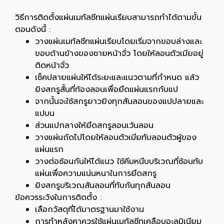
วิธีการติดตั้งแผ่นเมทัลชีทแผ่นเรียบสามารถทำได้ตามขั้น
ตอนดังนี้ :
วางแผ่นเมทัลชีทแผ่นเรียบโดยเริ่มจากขอบล่างและ
ขอบด้านข้างของชายหน้าจั่ว โดยให้ลอนตัวเมียอยู่
ติดหน้าจั่ว
เช็คปลายแผ่นให้ได้ระยะและแนวตามที่กำหนด แล้ว
ยิงสกรูสั้นที่ท้องลอนเพื่อยึดแผ่นแรกกับแป
จากนั้นจะใช้สกรูยาวยิงทุกสันลอนของแปปลายและ
แปบน
ส่วนแปกลางให้ยึดสกรูลอนเว้นลอน
วางแผ่นถัดไปโดยให้ลอนตัวเมียทับลอนตัวผู้ของ
แผ่นแรก
วางต่อซ้อนกันให้ได้แนว ใช้คีมหนีบบริเวณที่ซ้อนทับ
แผ่นเพื่อความแน่นหนาในการยึดสกรู
ยิงสกรูบริเวณสันลอนที่ทับกันทุกสันลอน
ข้อควรระวังในการติดตั้ง :
เลือกวัสดุที่ได้มาตรฐานมาใช้งาน
การทำหลังคาควรใช้แผ่นเมทัลชีทเคลือบอะลูมิเนียม