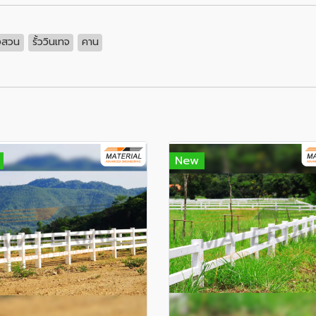
่งสวน
รั้ววินเทจ
คาน
New