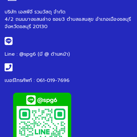
บริษัท เอสพีจี รวมวัสดุ จำกัด
4/2 ถนนบางแสนล่าง ซอย3 ตำบลแสนสุข อำเภอเมืองชลบุรี
จังหวัดชลบุรี 20130
Line : @spg6 (มี @ ด้านหน้า)
เบอร์โทรศัพท์ : 061-019-7696