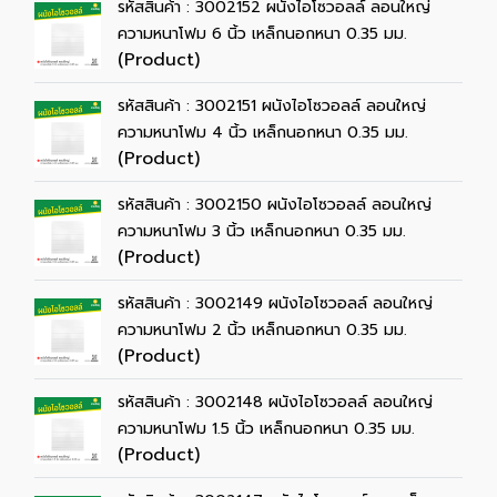
รหัสสินค้า : 3002152 ผนังไอโซวอลล์ ลอนใหญ่
ความหนาโฟม 6 นิ้ว เหล็กนอกหนา 0.35 มม.
(Product)
รหัสสินค้า : 3002151 ผนังไอโซวอลล์ ลอนใหญ่
ความหนาโฟม 4 นิ้ว เหล็กนอกหนา 0.35 มม.
(Product)
รหัสสินค้า : 3002150 ผนังไอโซวอลล์ ลอนใหญ่
ความหนาโฟม 3 นิ้ว เหล็กนอกหนา 0.35 มม.
(Product)
รหัสสินค้า : 3002149 ผนังไอโซวอลล์ ลอนใหญ่
ความหนาโฟม 2 นิ้ว เหล็กนอกหนา 0.35 มม.
(Product)
รหัสสินค้า : 3002148 ผนังไอโซวอลล์ ลอนใหญ่
ความหนาโฟม 1.5 นิ้ว เหล็กนอกหนา 0.35 มม.
(Product)