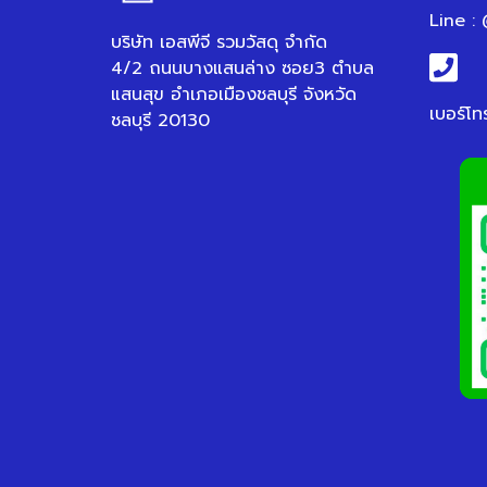
Line :
บริษัท เอสพีจี รวมวัสดุ จำกัด
4/2 ถนนบางแสนล่าง ซอย3 ตำบล
แสนสุข อำเภอเมืองชลบุรี จังหวัด
เบอร์โท
ชลบุรี 20130