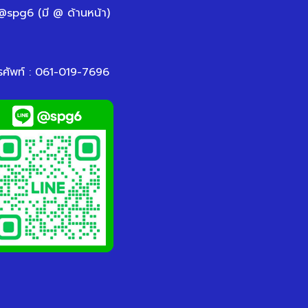
 @spg6 (มี @ ด้านหน้า)
รศัพท์ : 061-019-7696