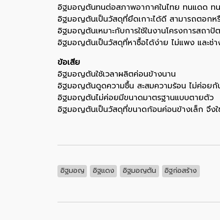
อิฐมอญตันทนต่อสภาพอากาศในไทย ทนแดด ทนฝ
อิฐมอญตันเป็นวัสดุที่ยึดเกาะได้ดี สามารถตอกหร
อิฐมอญตันเหมาะกับการใช้ในงานโครงการสถาปั
อิฐมอญตันเป็นวัสดุที่หาซื้อได้ง่าย ไม่แพง และช
ข้อเสีย
อิฐมอญตันใช้เวลาผลิตค่อนข้างนาน
อิฐมอญตันดูดความชื้น สะสมความร้อน ไม่ค่อยกั
อิฐมอญตันไม่ค่อยมีขนาดมาตรฐานแบบตายตัว
อิฐมอญตันเป็นวัสดุที่ขนาดก้อนค่อนข้างเล็ก จึง
อิฐมอญ
อิฐแดง
อิฐมอญตัน
อิฐก่อสร้าง