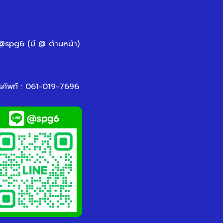
 @spg6 (มี @ ด้านหน้า)
รศัพท์ : 061-019-7696