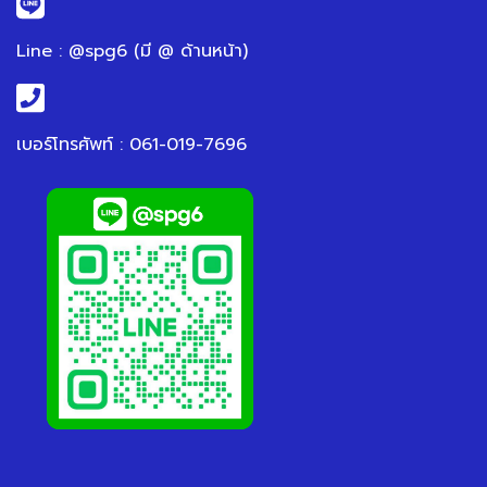
Line : @spg6 (มี @ ด้านหน้า)
เบอร์โทรศัพท์ : 061-019-7696