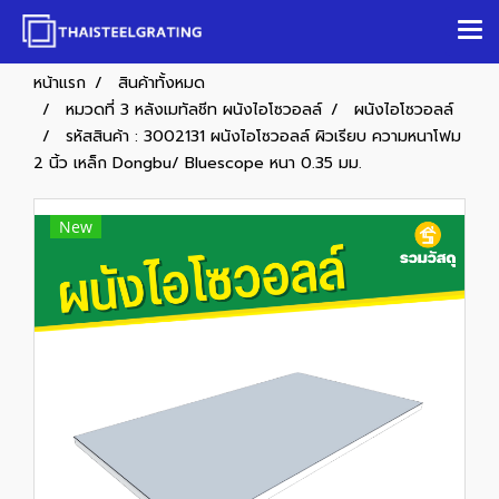
หน้าแรก
สินค้าทั้งหมด
หมวดที่ 3 หลังเมทัลชีท ผนังไอโซวอลล์
ผนังไอโซวอลล์
รหัสสินค้า : 3002131 ผนังไอโซวอลล์ ผิวเรียบ ความหนาโฟม
2 นิ้ว เหล็ก Dongbu/ Bluescope หนา 0.35 มม.
New