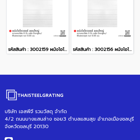
รหัสสินค้า : 3002159 ผนังไอโซวอลล์ ลอนใหญ่ ความหนาโฟม 8 นิ้ว เหล็ก Dongbu/ Bluescope หนา 0.35 มม.
รหัสสินค้า : 3002156 ผนังไอโซวอลล์ ลอนใหญ่ ความหนาโฟม 3 นิ้ว เหล็ก Dongbu/ Bluescope หนา 0.35 มม.
บริษัท เอสพีจี รวมวัสดุ จำกัด
4/2 ถนนบางแสนล่าง ซอย3 ตำบลแสนสุข อำเภอเมืองชลบุรี
จังหวัดชลบุรี 20130