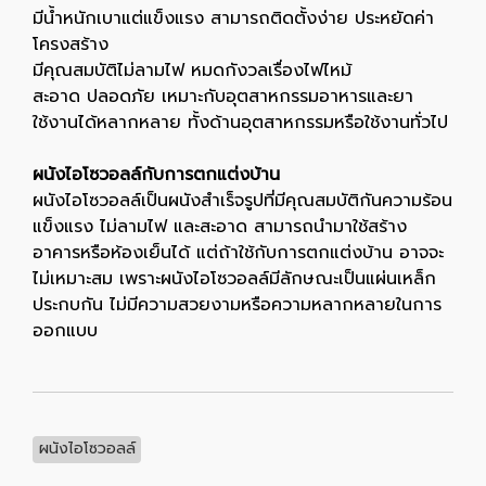
มีน้ำหนักเบาแต่แข็งแรง สามารถติดตั้งง่าย ประหยัดค่า
โครงสร้าง
มีคุณสมบัติไม่ลามไฟ หมดกังวลเรื่องไฟไหม้
สะอาด ปลอดภัย เหมาะกับอุตสาหกรรมอาหารและยา
ใช้งานได้หลากหลาย ทั้งด้านอุตสาหกรรมหรือใช้งานทั่วไป
ผนังไอโซวอลล์กับการตกแต่งบ้าน
ผนังไอโซวอลล์เป็นผนังสำเร็จรูปที่มีคุณสมบัติกันความร้อน
แข็งแรง ไม่ลามไฟ และสะอาด สามารถนำมาใช้สร้าง
อาคารหรือห้องเย็นได้ แต่ถ้าใช้กับการตกแต่งบ้าน อาจจะ
ไม่เหมาะสม เพราะผนังไอโซวอลล์มีลักษณะเป็นแผ่นเหล็ก
ประกบกัน ไม่มีความสวยงามหรือความหลากหลายในการ
ออกแบบ
ผนังไอโซวอลล์