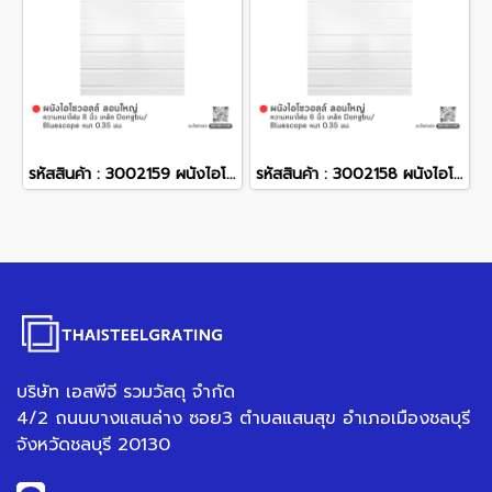
รหัสสินค้า : 3002159 ผนังไอโซวอลล์ ลอนใหญ่ ความหนาโฟม 8 นิ้ว เหล็ก Dongbu/ Bluescope หนา 0.35 มม.
รหัสสินค้า : 3002158 ผนังไอโซวอลล์ ลอนใหญ่ ความหนาโฟม 6 นิ้ว เหล็ก Dongbu/ Bluescope หนา 0.35 มม.
บริษัท เอสพีจี รวมวัสดุ จำกัด
4/2 ถนนบางแสนล่าง ซอย3 ตำบลแสนสุข อำเภอเมืองชลบุรี
จังหวัดชลบุรี 20130