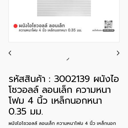
รหัสสินค้า : 3002139 ผนังไอ
โซวอลล์ ลอนเล็ก ความหนา
โฟม 4 นิ้ว เหล็กนอกหนา
0.35 มม.
ผนังไอโซวอลล์ ลอนเล็ก ความหนาโฟม 4 นิ้ว เหล็กนอก