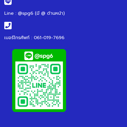
Line : @spg6 (มี @ ด้านหน้า)
เบอร์โทรศัพท์ : 061-019-7696