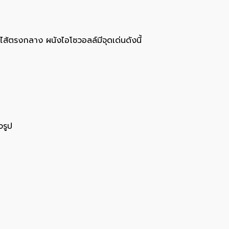
ไส้ตรงกลาง ผนังไอโซวอลล์มีจุดเด่นดังนี้
จรูป