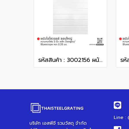
รหัสสินค้า : 3002156 ผนังไอโซวอลล์ ลอนใหญ่ ความหนาโฟม 3 นิ้ว เหล็ก Dongbu/ Bluescope หนา 0.35 มม.
Line :
บริษัท เอสพีจี รวมวัสดุ จำกัด