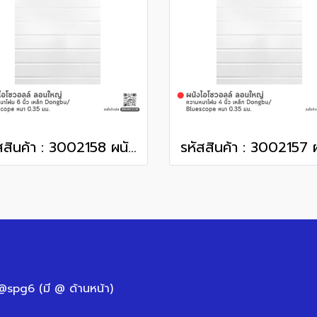
รหัสสินค้า : 3002158 ผนังไอโซวอลล์ ลอนใหญ่ ความหนาโฟม 6 นิ้ว เหล็ก Dongbu/ Bluescope หนา 0.35 มม.
 @spg6 (มี @ ด้านหน้า)